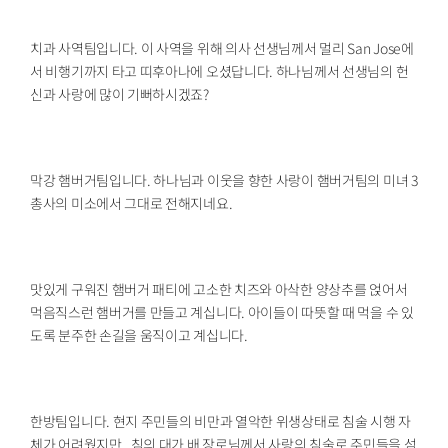
치과 사역팀입니다. 이 사역을 위해 의사 선생님께서 멀리 San Jose에
서 비행기까지 타고 띠후아나에 오셨답니다. 하나님께서 선생님의 헌
신과 사랑에 많이 기뻐하시겠죠?
막강 햄버거팀입니다. 하나님과 이웃을 향한 사랑이 햄버거팀의 미녀 3
총사의 미소에서 그대로 전해지네요.
맛있게 구워진 햄버거 패티에 고소한 치즈와 아삭한 양상추를 얹어서
먹음직스런 햄버거를 만들고 계십니다. 아이들이 따뜻할 때 먹을 수 있
도록 분주한 손길을 움직이고 계십니다.
한방팀입니다. 현지 주민들의 비만과 열악한 위생상태로 침술 시행 자
체가 어려웠지만, 침의 대가 배 장로님께서 사랑의 침술로 주민들을 섬